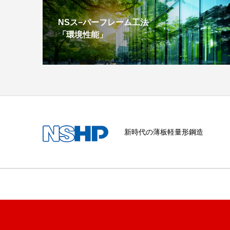
NSス−パーフレーム工法
「環境性能」
新時代の薄板軽量形鋼造