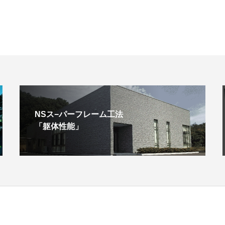
NSス−パーフレーム工法
「躯体性能」