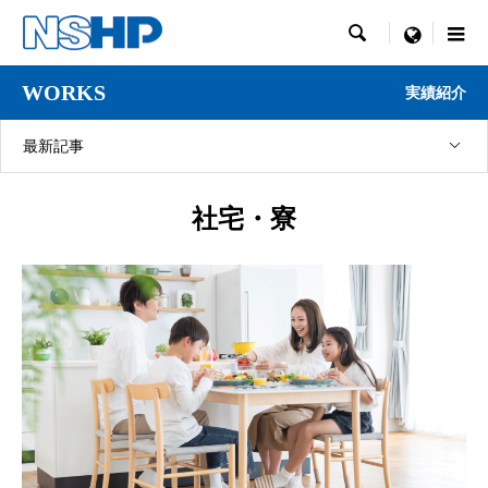

menu
WORKS
実績紹介
最新記事
社宅・寮