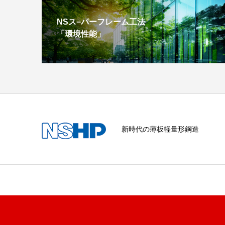
NSス−パーフレーム工法
「環境性能」
新時代の薄板軽量形鋼造