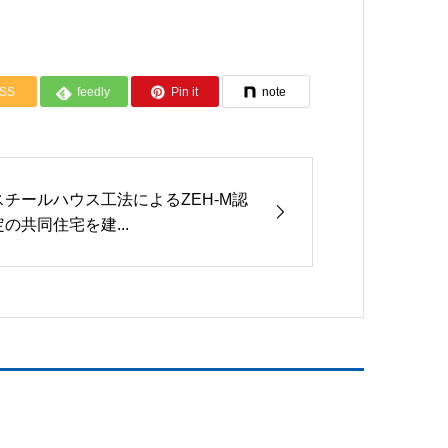
SS
feedly
Pin it
note
スチールハウス工法によるZEH-M認
定の共同住宅を建...