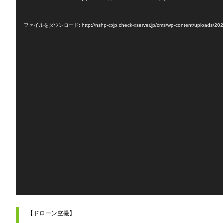
画
プ
レ
ー
ファイルをダウンロード: http://nshp-cojp.check-xserver.jp/cms/wp-content/uploads/202
ヤ
ー
【ドローン空撮】
