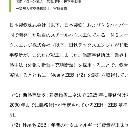
国際ドローン協会　代表理事　榎本幸太郎

一等無人航空機操縦士　宮崎美侑
日本製鉄株式会社（以下、日本製鉄）およびＮＳハイパ
同で開発した独自のスチールハウス工法である「ＮＳスー
クスエンジ株式会社（以下、日鉄テックスエンジ）が和
事務所が、このたび竣工しました。当該事務所は、業界
熱手法（外張り断熱＋充填断熱）を採用することで、鉄骨
実現するとともに、Nearly ZEB（*2）の認証を取得して
（*1）断熱等級 6：建築物省エネ法で 2025 年に義務
2030 年までに義務付けが予定されているZEH・ZEB 
能。
（*2）Nearly ZEB：年間の一次エネルギー消費量が正