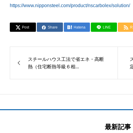
https://www.nipponsteel.com/product/nscarbolex/solution/
Post
Share
Hatena
LINE
R
スチールハウス工法で省エネ・高断
熱（住宅断熱等級６相...
最新記事