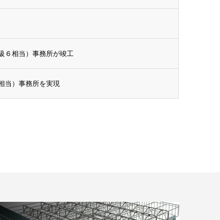
級６相当）事務所が竣工
相当）事務所を実現