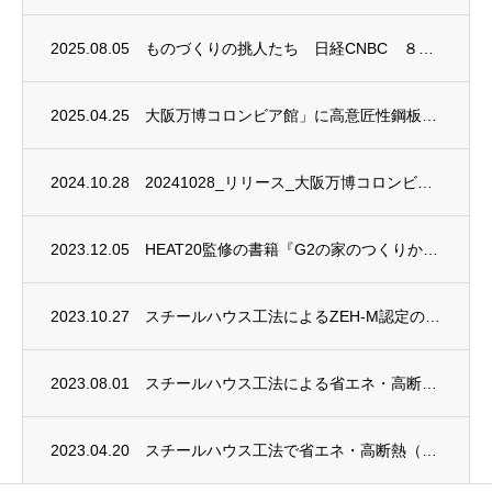
2025.08.05
ものづくりの挑人たち 日経CNBC ８月２日(土) 20時20分～20時30分 放映
2025.04.25
大阪万博コロンビア館」に高意匠性鋼板「FeLuce」および 「ブリキ」の内装材が採用
2024.10.28
20241028_リリース_大阪万博コロンビア館にＮＳスーパーフレーム工法および日本製...
2023.12.05
HEAT20監修の書籍『G2の家のつくりかた 暮らしかた』がエクスナレッジ社から発売さ...
2023.10.27
スチールハウス工法によるZEH-M認定の共同住宅を建設
2023.08.01
スチールハウス工法による省エネ・高断熱（住宅断熱等級６相当）事務所が竣工
2023.04.20
スチールハウス工法で省エネ・高断熱（住宅断熱等級６相当）事務所を実現