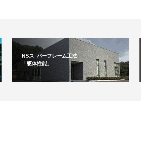
NSス−パーフレーム工法
「躯体性能」