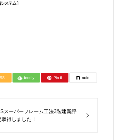
SS
feedly
Pin it
note
NSスーパーフレーム工法3階建新評
定取得しました！