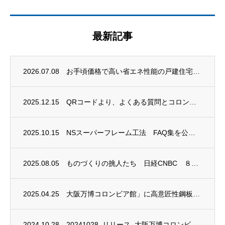
最新記事
2026.07.08
お手頃価格で高い省エネ性能の戸建住宅「ＳＨの家」コンセプト発表
2025.12.15
QRコードより、よくある質問とコロンビア館のPRビデオが両方見れます！
2025.10.15
NSスーパーフレーム工法 FAQ集を公開しました
2025.08.05
ものづくりの挑人たち 日経CNBC ８月２日(土) 20時20分～20時30分 放映
2025.04.25
大阪万博コロンビア館」に高意匠性鋼板「FeLuce」および 「ブリキ」の内装材が採用
2024.10.28
20241028_リリース_大阪万博コロンビア館にＮＳスーパーフレーム工法および日本製...