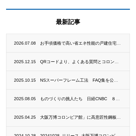
最新記事
2026.07.08
お手頃価格で高い省エネ性能の戸建住宅「ＳＨの家」コンセプト発表
2025.12.15
QRコードより、よくある質問とコロンビア館のPRビデオが両方見れます！
2025.10.15
NSスーパーフレーム工法 FAQ集を公開しました
2025.08.05
ものづくりの挑人たち 日経CNBC ８月２日(土) 20時20分～20時30分 放映
2025.04.25
大阪万博コロンビア館」に高意匠性鋼板「FeLuce」および 「ブリキ」の内装材が採用
2024.10.28
20241028_リリース_大阪万博コロンビア館にＮＳスーパーフレーム工法および日本製...