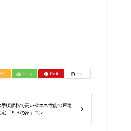
SS
feedly
Pin it
note
お手頃価格で高い省エネ性能の戸建
住宅「ＳＨの家」コン...