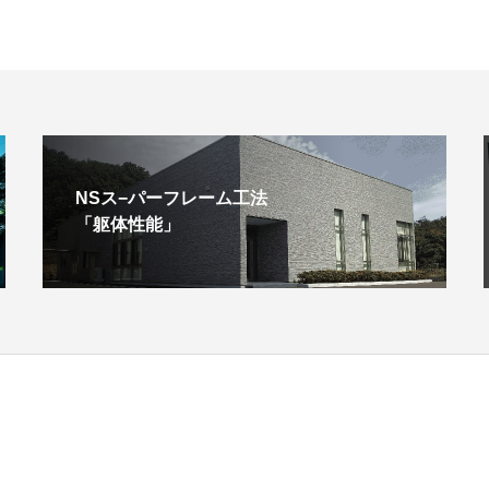
NSス−パーフレーム工法
「躯体性能」