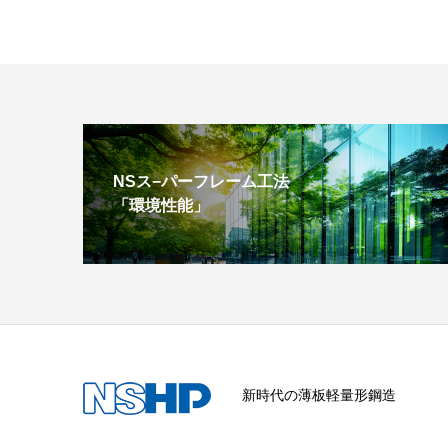
NSス−パーフレーム工法
「環境性能」
新時代の薄板軽量形鋼造